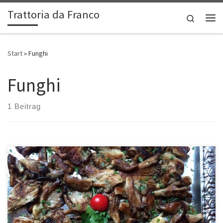
Trattoria da Franco
Zum Inhalt springen
Search
Me
Start
»
Funghi
Funghi
1 Beitrag