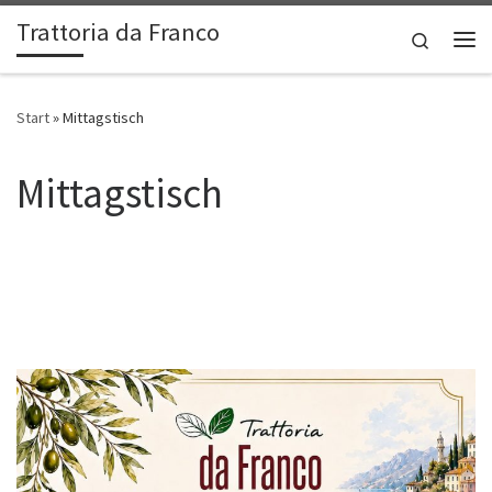
Trattoria da Franco
Zum Inhalt springen
Search
Me
Start
»
Mittagstisch
Mittagstisch