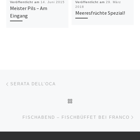
Veröffentlicht am
14. Juni 2015
Veröffentlicht am
29. März
Meister Pils – Am
2018
Meeresfrüchte Spezial!
Eingang
Beitragsnavigation
Vorheriger Beitrag
SERATA DELL’OCA
ZURÜCK ZUR BEITRAGSL
Nä
FISCHABEND – FISCHBÜFFET BEI FRANCO