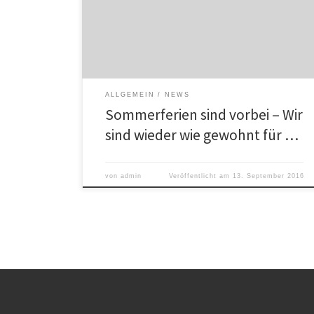
wie gewohnt hier: Mittagstisch Für Reservierungen und
Bestellungen bitte anrufen unter: Tel 0711 – 68 17 04
Mobil 0177 – 6747733 Bis bald Trattotia da Franco
ALLGEMEIN
NEWS
Sommerferien sind vorbei – Wir
sind wieder wie gewohnt für …
von
admin
Veröffentlicht am
13. September 2016